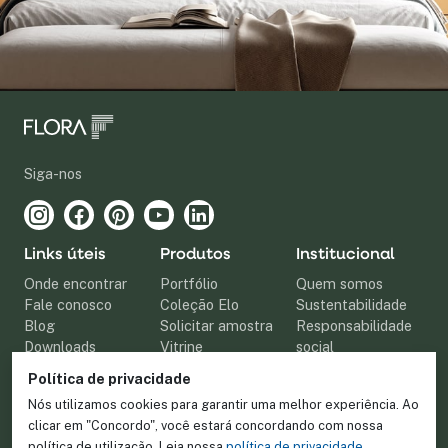
Siga-nos
Links úteis
Produtos
Institucional
Onde encontrar
Portfólio
Quem somos
Fale conosco
Coleção Elo
Sustentabilidade
Blog
Solicitar amostra
Responsabilidade
Downloads
Vitrine
social
Relatório de
Política de privacidade
Transparência
Nós utilizamos cookies para garantir uma melhor experiência. Ao
Salarial
clicar em "Concordo", você estará concordando com nossa
Política de
política de utilização. Leia nossa
política de privacidade