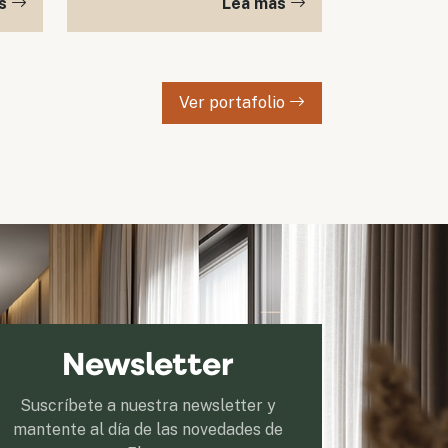
as
Lea mas
fabricadas a medida. Las
estanterías son la mejor
opción para garajes, armarios
Ver portafolio
Newsletter
Suscríbete a nuestra newsletter y
mantente al día de las novedades de