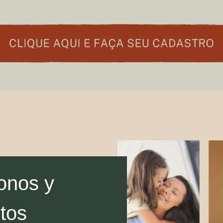
onos y
tos