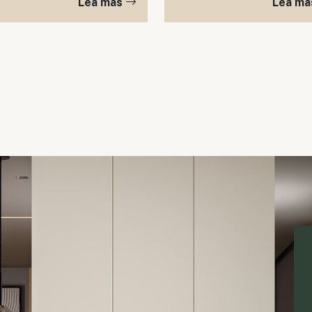
Lea mas
Lea m