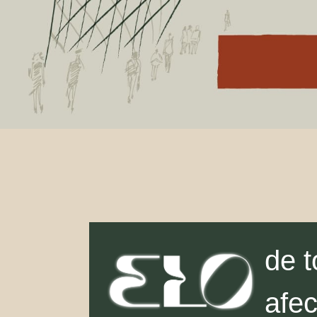
de t
afec