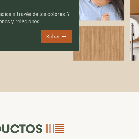
cios a través de los colores. Y
onos y relaciones
Saber
DUCTOS