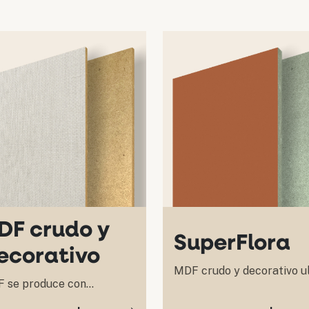
DF crudo y
SuperFlora
ecorativo
MDF crudo y decorativo u
 se produce con
resistente a la humedad y
alipto 100% reforestado...
termitas