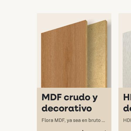
MDF crudo y
H
decorativo
d
Flora MDF, ya sea en bruto o
HDF
decorativo, se produce...
euc